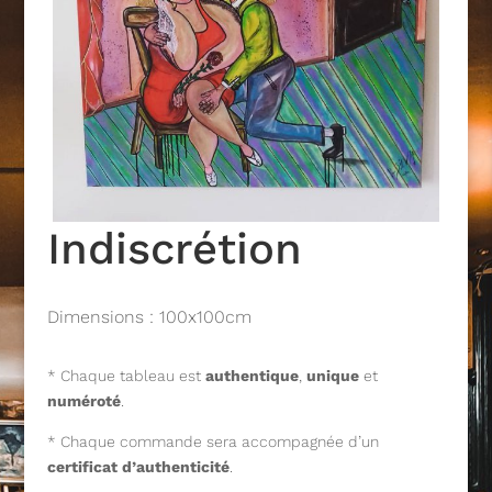
Indiscrétion
Dimensions : 100x100cm
* Chaque tableau est
authentique
,
unique
et
numéroté
.
* Chaque commande sera accompagnée d’un
certificat d’authenticité
.