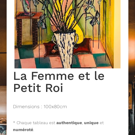
La Femme et le
Petit Roi
Dimensions : 100x80cm
* Chaque tableau est
authentique
,
unique
et
numéroté
.