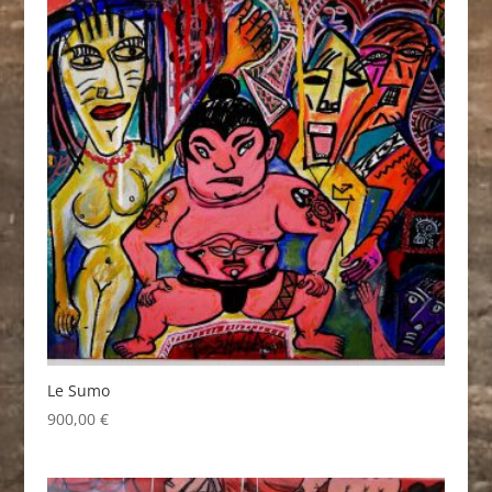
Le Sumo
900,00
€