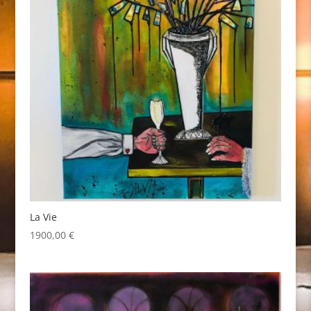
La Vie
1900,00
€