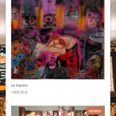
Le Harem
1800,00
€
VENDU