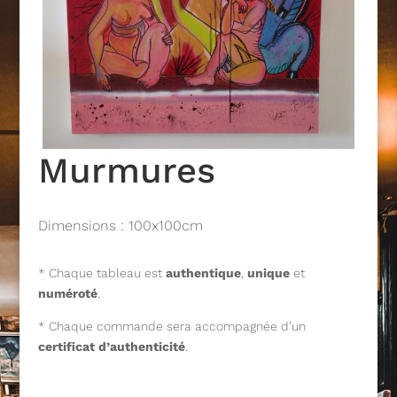
Murmures
Dimensions : 100x100cm
* Chaque tableau est
authentique
,
unique
et
numéroté
.
* Chaque commande sera accompagnée d’un
certificat d’authenticité
.